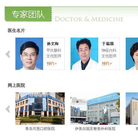
高血压冠心病
白细胞异常
痛经伴血块
肾结石中医疗法
糖尿病病变
胆囊切除术
癌症晚期
乳腺癌乳腺增生
医生名片
萎缩性胃炎
脊柱外科
剖腹产后要二胎
网上医院
青岛可恩口腔医院
伊美尔国宾整形外科医院