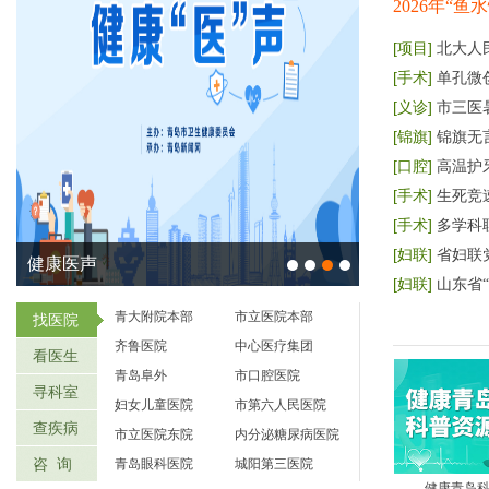
2026年“
[项目]
北大人
[手术]
单孔微
[义诊]
市三医
[锦旗]
锦旗无
[口腔]
高温护
[手术]
生死竞
[手术]
多学科
[妇联]
省妇联
健康医声
[妇联]
山东省
青大附院本部
市立医院本部
找医院
齐鲁医院
中心医疗集团
看医生
青岛阜外
市口腔医院
寻科室
妇女儿童医院
市第六人民医院
查疾病
市立医院东院
内分泌糖尿病医院
咨 询
青岛眼科医院
城阳第三医院
健康青岛