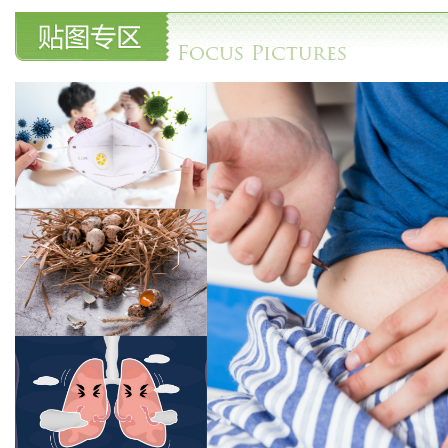
什么口罩防流感、如何区分流感和感
冒
鸡蛋、鸭蛋、鹅蛋，营养差别大