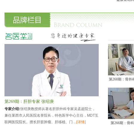
青岛肛肠医院
青岛市精神卫生中
平度市人民医院
心
颌面外科尚伟
神经内科庄绪娟
泌尿外科李延江
甲状腺科孙文海
产科李桂美
肝病科吕志国
小儿内科林荣军
消化内科张民生
中医科
甲状腺外科
内分泌科
呼吸(内)科
生殖医学科
妇科
小儿内科
产科
脊柱外科
第268期：骨外
普外科
败血症
颈椎病
儿童多动症
慢性鼻炎
肺炎
第269期：肝胆专家 张绍庚
高血压
带状疱疹
专家介绍:
张绍庚教授师从著名肝胆外科专家吴孟超院士，
便秘
前列腺炎
兼任莱西市人民医院名誉院长，特色医学中心主任，MDT互
联网医院院长。擅长肝脏肿瘤、肝移植、门 ...
[详情]
滴虫性阴道炎
糖尿病
第266期：骨
手足口病
眼睛干涩疲劳