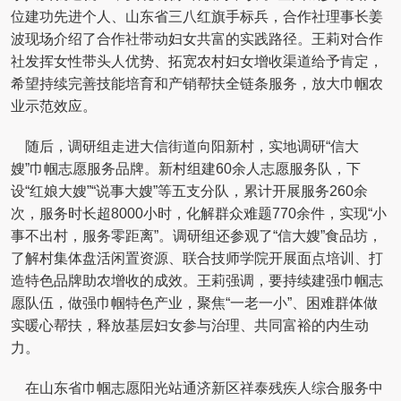
位建功先进个人、山东省三八红旗手标兵，合作社理事长姜
波现场介绍了合作社带动妇女共富的实践路径。王莉对合作
社发挥女性带头人优势、拓宽农村妇女增收渠道给予肯定，
希望持续完善技能培育和产销帮扶全链条服务，放大巾帼农
业示范效应。
随后，调研组走进大信街道向阳新村，实地调研“信大
嫂”巾帼志愿服务品牌。新村组建60余人志愿服务队，下
设“红娘大嫂”“说事大嫂”等五支分队，累计开展服务260余
次，服务时长超8000小时，化解群众难题770余件，实现“小
事不出村，服务零距离”。调研组还参观了“信大嫂”食品坊，
了解村集体盘活闲置资源、联合技师学院开展面点培训、打
造特色品牌助农增收的成效。王莉强调，要持续建强巾帼志
愿队伍，做强巾帼特色产业，聚焦“一老一小”、困难群体做
实暖心帮扶，释放基层妇女参与治理、共同富裕的内生动
力。
在山东省巾帼志愿阳光站通济新区祥泰残疾人综合服务中