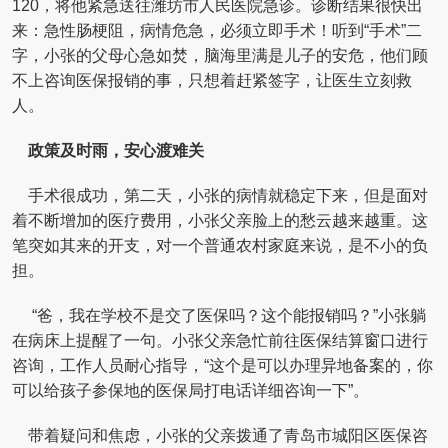
120，将他紧急送往潍坊市人民医院急诊。诊断结果很快出
来：急性肠梗阻，病情危急，必须立即手术！听到“手术”二
字，小张的父母心急如焚，脑海里满是儿子的安危，他们顾
不上咨询医保报销的事，只想着赶紧签字，让医生立刻救
人。
政策及时雨，安心渡难关
手术很成功，第二天，小张的病情就稳定下来，但是面对
着不断增加的医疗费用，小张父亲脸上的愁云越来越重。这
笔突如其来的开支，对一个普通农村家庭来说，是不小的负
担。
“爸，我在学校不是交了医保吗？这个能报销吗？”小张躺
在病床上提醒了一句。小张父亲急忙前往医保结算窗口进行
咨询，工作人员耐心指导，“这个是可以办理异地备案的，你
可以给孩子参保地的医保局打电话详细咨询一下”。
带着疑问和焦虑，小张的父亲拨通了青岛市城阳区医保咨