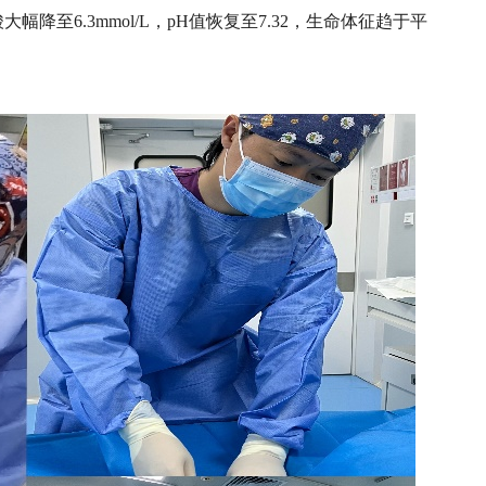
幅降至6.3mmol/L，pH值恢复至7.32，生命体征趋于平