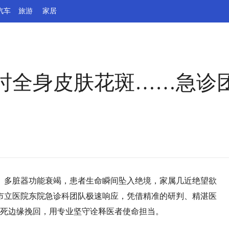
汽车
旅游
家居
小时全身皮肤花斑……急诊
、多脏器功能衰竭，患者生命瞬间坠入绝境，家属几近绝望欲
市立医院东院急诊科团队极速响应，凭借精准的研判、精湛医
生死边缘挽回，用专业坚守诠释医者使命担当。