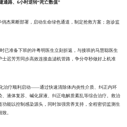
建通路、6小时逆转“死亡数值”
毕俏杰果断部署，启动生命绿色通道，制定抢救方案；急诊监
护室。彼时已准备下班的许粤明医生立刻折返，与接班的马慧聪医生
护士迟芳芳同步高效连接血滤机管路，争分夺秒做好上机准
液净化治疗顺利启动——通过快速清除体内炎性介质、纠正内环
染、液体复苏、碱化尿液、纠正电解质紊乱等综合治疗。救治
道功能以控制感染源头，同时加强营养支持，全程密切监测生
细致。