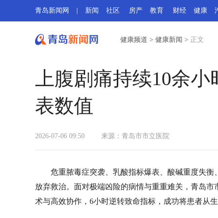
青岛新闻网
|
新闻
社区
房产
教育
财经
健康
健康频道
>
健康新闻
>
正文
上腹剧痛持续10余
表数值
2026-07-06 09:50
来源：
青岛市市立医院
危重脓毒症突袭、乳酸指标爆表、酸碱重度失衡
放弃救治。面对极端凶险的病情与重重难关，青岛市
术与高效协作，6小时逆转致命指标，成功将患者从