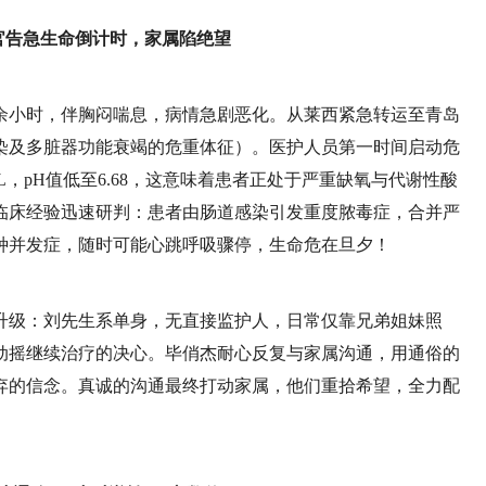
器官告急生命倒计时，家属陷绝望
0余小时，伴胸闷喘息，病情急剧恶化。从莱西紧急转运至青岛
染及多脏器功能衰竭的危重体征）。医护人员第一时间启动危
/L，pH值低至6.68，这意味着患者正处于严重缺氧与代谢性酸
临床经验迅速研判：患者由肠道感染引发重度脓毒症，合并严
种并发症，随时可能心跳呼吸骤停，生命危在旦夕！
升级：刘先生系单身，无直接监护人，日常仅靠兄弟姐妹照
动摇继续治疗的决心。毕俏杰耐心反复与家属沟通，用通俗的
弃的信念。真诚的沟通最终打动家属，他们重拾希望，全力配