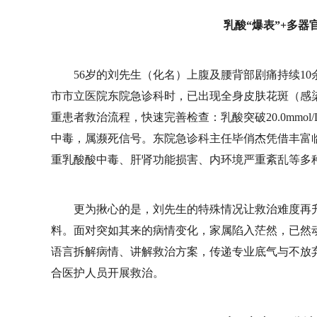
乳酸“爆表”+多
56岁的刘先生（化名）上腹及腰背部剧痛持续1
市市立医院东院急诊科时，已出现全身皮肤花斑（感
重患者救治流程，快速完善检查：乳酸突破20.0mmol
中毒，属濒死信号。东院急诊科主任毕俏杰凭借丰富
重乳酸酸中毒、肝肾功能损害、内环境严重紊乱等多
更为揪心的是，刘先生的特殊情况让救治难度再
料。面对突如其来的病情变化，家属陷入茫然，已然
语言拆解病情、讲解救治方案，传递专业底气与不放
合医护人员开展救治。