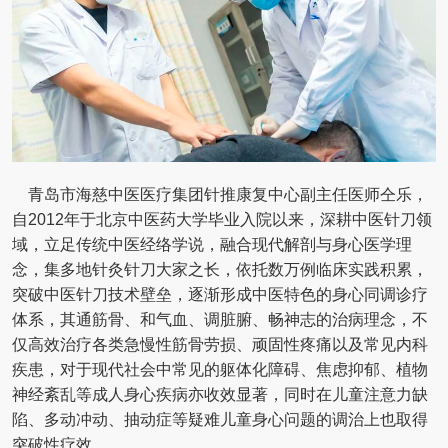
青岛市海慈中医医疗集团针推康复中心副主任医师仝乐，
自2012年于北京中医药大学毕业入院以来，深耕中医针刀领
域，立足传统中医经络学说，融合现代解剖与身心医学理
念，集多地针灸针刀大家之长，依托数万例临床实践积累，
突破中医针刀技术壁垒，逐渐形成中医特色的身心同调诊疗
体系，其通筋骨、和气血、调脏腑、畅神志的治病理念，不
仅高效治疗各类急慢性筋骨劳损、顽固性疼痛以及常见内科
疾患，对于现代社会中常见的躯体化障碍、焦虑抑郁、植物
神经紊乱等成人身心疾病亦收效显著，同时在儿童注意力缺
陷、多动冲动、抽动症等疑难儿童身心问题的调治上也取得
突破性疗效。