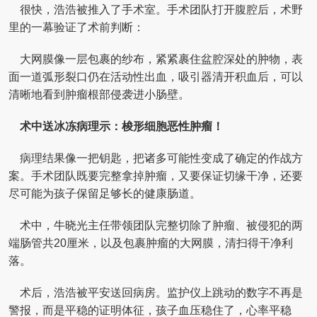
很快，浩浩被推入了手术室。手术团队打开腹腔后，术野
里的一幕验证了术前判断：
大网膜像一层包裹的纱布，紧紧裹住盆腔深处的肿物，表
面一道弧形裂口仍在活动性出血，吸引器清开积血后，可以
清晰地看到肿瘤根部侵袭进小肠壁。
术中送冰冻病理示：梭形细胞恶性肿瘤！
病理结果像一把钥匙，把诸多可能性变成了确定的作战方
案。手术团队既要完整拿掉肿瘤，又要保证切缘干净，还要
尽可能为孩子保留足够长的健康肠道。
术中，牛晓光主任带领团队完整切除了肿瘤、被侵犯的两
端肠管共20厘米，以及包裹肿瘤的大网膜，清扫得干净利
落。
术后，浩浩被平安送回病房。监护仪上跳动的数字不再是
警报，而是平稳的证明体征，孩子血压稳住了，心率平稳