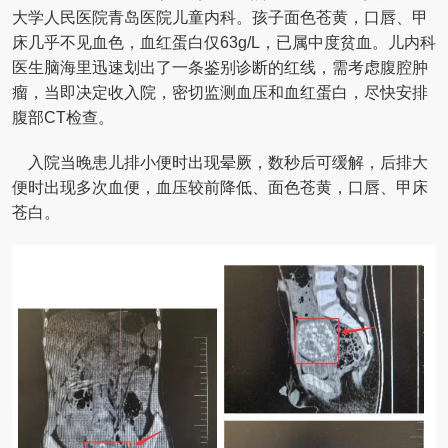
大学人民医院青岛医院儿童内科。孩子面色苍黄，口唇、甲
床几乎不见血色，血红蛋白仅63g/L，已属中度贫血。儿内科
医生脑海里迅速划出了一条鉴别诊断的红线，需考虑腹腔肿
瘤，当即决定收入院，密切监测血压和血红蛋白，尽快安排
腹部CT检查。
入院当晚患儿排小便时出现晕厥，数秒后可缓解，后排大
便时出现多次血便，血压较前降低、面色苍黄，口唇、甲床
苍白。