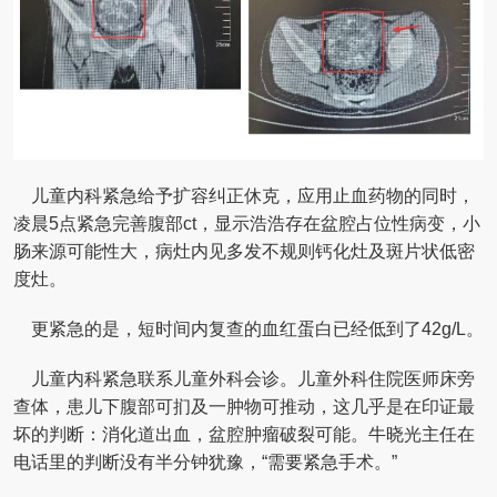
儿童内科紧急给予扩容纠正休克，应用止血药物的同时，
凌晨5点紧急完善腹部ct，显示浩浩存在盆腔占位性病变，小
肠来源可能性大，病灶内见多发不规则钙化灶及斑片状低密
度灶。
更紧急的是，短时间内复查的血红蛋白已经低到了42g/L。
儿童内科紧急联系儿童外科会诊。儿童外科住院医师床旁
查体，患儿下腹部可扪及一肿物可推动，这几乎是在印证最
坏的判断：消化道出血，盆腔肿瘤破裂可能。牛晓光主任在
电话里的判断没有半分钟犹豫，“需要紧急手术。”