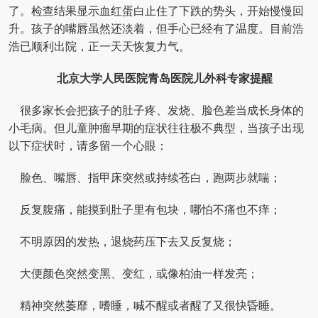
了。检查结果显示血红蛋白止住了下跌的势头，开始慢慢回
升。孩子的嘴唇虽然还淡着，但手心已经有了温度。目前浩
浩已顺利出院，正一天天恢复力气。
北京大学人民医院青岛医院儿外科专家提醒
很多家长会把孩子的肚子疼、发烧、脸色差当成长身体的
小毛病。但儿童肿瘤早期的症状往往极不典型，当孩子出现
以下症状时，请多留一个心眼：
脸色、嘴唇、指甲床突然或持续苍白，跑两步就喘；
反复腹痛，能摸到肚子里有包块，哪怕不痛也不痒；
不明原因的发热，退烧药压下去又反复烧；
大便颜色突然变黑、变红，或像柏油一样发亮；
精神突然萎靡，嗜睡，喊不醒或者醒了又很快昏睡。