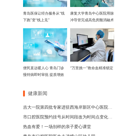
青岛医保让经办服务从“线
康复大学青岛中心医院用脉
下跑”变“线上见”
冲导管完成高危房颤消融术
便民直达暖人心 青岛门诊
“万里挑一”救命血精准锁定
慢特病即时审批 提质增效
健康新闻
吉大一院第四批专家进驻西海岸新区中心医院开展诊疗
市口腔医院预约挂号从时间段改为时间点变化请您知道
热血有爱！一场别样的亲子爱心课堂