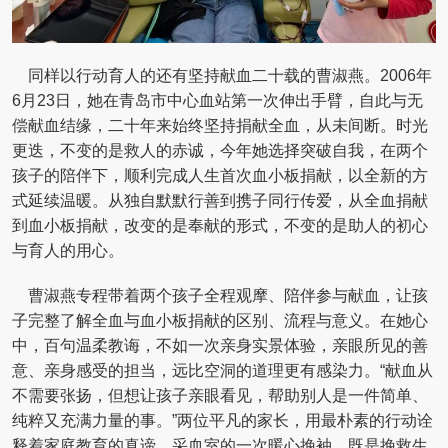
同样以行动育人的还有坚持献血二十载的曹淑燕。2006年
6月23日，她在青岛市中心血站第一次伸出手臂，自此与无
偿献血结缘，二十年来始终坚持捐献全血，从未间断。时光
更迭，不变的是救人的赤诚，今年她选择突破自我，在两个
孩子的陪伴下，顺利完成人生首次血小板捐献，以全新的方
式延续温暖。从独自默默行善到携子同行传爱，从全血捐献
到血小板捐献，改变的是奉献的形式，不变的是助人的初心
与育人的用心。
曹淑燕专程带着两个孩子全程观摩、陪伴参与献血，让孩
子完整了解全血与血小板捐献的区别、流程与意义。在她心
中，百句温柔教诲，不如一次亲身实景体验，亲眼所见的善
意、亲身感受的担当，远比空洞的道理更有感染力。“献血从
不需要张扬，但想让孩子亲眼看见，帮助别人是一件简单、
纯粹又充满力量的事。”两位平凡的家长，用最朴素的行动诠
释着家庭教育的真谛。采血室的一次暖心挽袖，既是挽救生